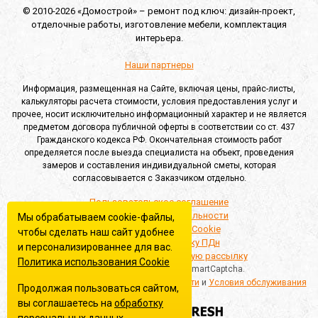
© 2010-2026 «Домострой» –
ремонт под ключ: дизайн-проект,
отделочные работы,
изготовление мебели,
комплектация
интерьера.
Наши партнеры
Информация, размещенная на Сайте, включая цены, прайс-листы,
калькуляторы расчета стоимости, условия предоставления услуг и
прочее, носит исключительно информационный характер и не является
предметом договора публичной оферты в соответствии со ст. 437
Гражданского кодекса РФ. Окончательная стоимость работ
определяется после выезда специалиста на объект, проведения
замеров и составления индивидуальной сметы, которая
согласовывается с Заказчиком отдельно.
Пользовательское соглашение
Политика конфиденциальности
Мы обрабатываем cookie-файлы,
Политика обработки Cookie
чтобы сделать наш сайт удобнее
Согласие на обработку ПДн
и персонализированнее для вас.
Согласие на информационную рассылку
Политика использования Сookie
Этот сайт защищён Yandex SmartCaptcha.
Применяются
Политика конфиденциальности
и
Условия обслуживания
Продолжая пользоваться сайтом,
вы соглашаетесь на
обработку
Создание сайта