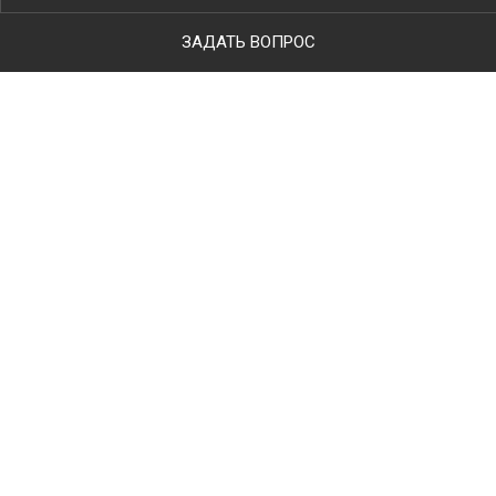
ЗАДАТЬ ВОПРОС
Ваше имя
Телефон
*
E-mail
Тип работ
Комментарий к заявке