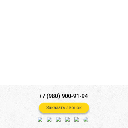
Ознакомлен(а) с
политикой конфиденциальности
*
Согласен(-на) на
обработку персональных данных
*
Согласен(-на) на получение
информационной и рекламной
рассылок
*
Отправить
+7 (980) 900-91-94
Заказать звонок