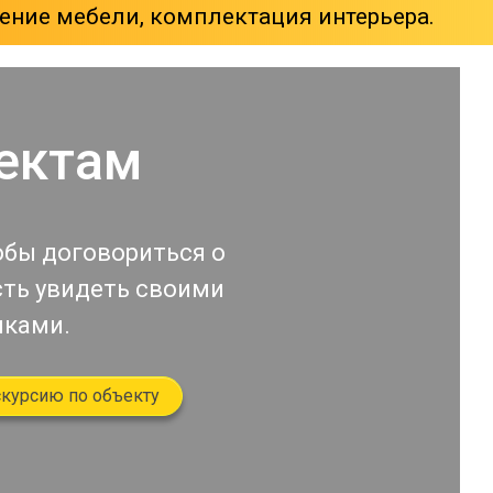
ение мебели, комплектация интерьера.
ектам
обы договориться о
сть увидеть своими
иками.
скурсию по объекту