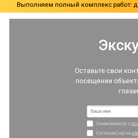
Выполняем полный комплекс работ: ди
Экск
Оставьте свои кон
посещении объекта
глаза
Ознакомлен(а) с
по
Согласен(-на) на
об