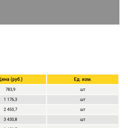
Цена (руб.)
Ед. изм.
783,9
шт
1
176,3
шт
2
450,7
шт
3
430,8
шт