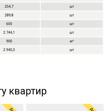
254,7
шт
289,8
шт
600
шт
2
744,1
шт
900
м²
2
940,3
шт
у квартир