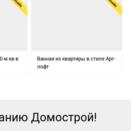
Дизайн
Дизайн
0 м кв в
Ванная из квартиры в стиле Арт-
лофт
панию Домострой!