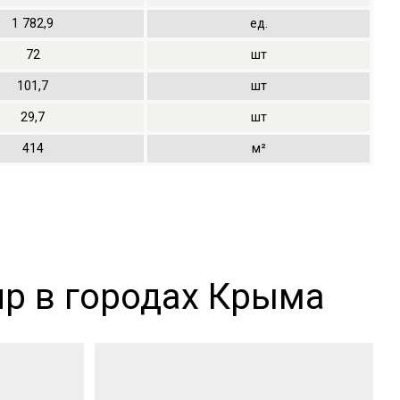
1
782,9
ед.
72
шт
101,7
шт
29,7
шт
414
м²
р в городах Крыма