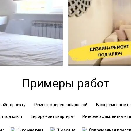
Примеры работ
зайн-проекту
Ремонт с перепланировкой
В современном с
я под ключ
Евроремонт квартиры
Интерьер с акцентным 
м²
1-комнатная
3 месяца
Современная класс