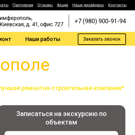
каты
Партнерам
Отзывы
Акции
Наши дизайнеры
Контакты
Симферополь,
+7 (980) 900-91-94
 Киевская, д. 41, офис 727
монт
Наши работы
Заказать звонок
рополе
лучшая ремонтно-строительная компания*
по версии всероссийской премии лидер года
Записаться на экскурсию по
объектам