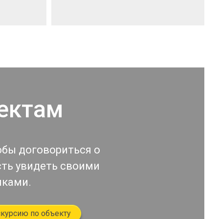
ектам
обы договориться о
сть увидеть своими
иками.
скурсию по объекту