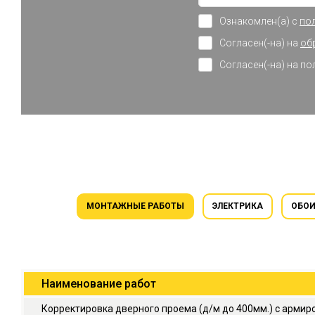
Ознакомлен(а) с
по
Согласен(-на) на
об
Согласен(-на) на п
МОНТАЖНЫЕ РАБОТЫ
ЭЛЕКТРИКА
ОБО
Наименование работ
Корректировка дверного проема (д/м до 400мм.) с арми