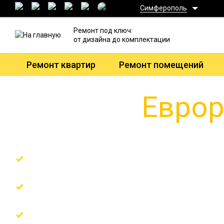
Симферополь
Ремонт под ключ:
от дизайна до комплектации
Ремонт квартир
Ремонт помещений
Еврор
Гарантия 7 лет + страховка ремонта в 
Поэтапная оплата по факту или в креди
Бригада с опытом работы более 8 лет