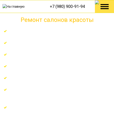
+7 (980) 900-91-94
Ремонт салонов красоты
Гарантия 7 лет + страховка ремонта в подарок
Поэтапная оплата по факту или в кредит
Бригада с опытом работы более 8 лет
Работаем по официальному договору
Материалы со скидкой от 3% до 17%
Ремонт по технологическим решениям от Knauf,
Tece, Danfoss
Точная смета после выезда на замер