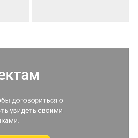
ектам
обы договориться о
сть увидеть своими
иками.