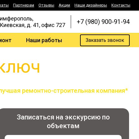
каты
Партнерам
Отзывы
Акции
Наши дизайнеры
Контакты
Симферополь,
+7 (980) 900-91-94
 Киевская, д. 41, офис 727
монт
Наши работы
Заказать звонок
 ключ
лучшая ремонтно-строительная компания*
по версии всероссийской премии лидер года
Записаться на экскурсию по
объектам