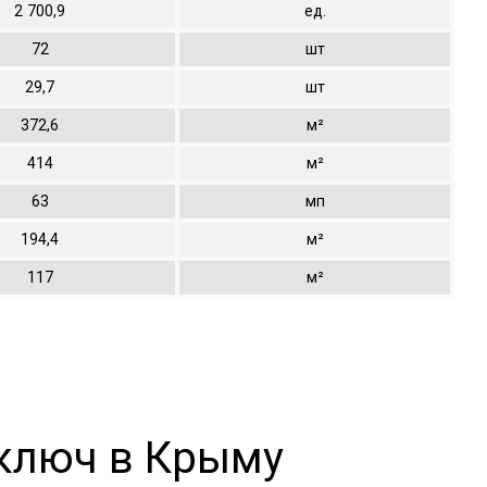
2
700,9
ед.
72
шт
29,7
шт
372,6
м²
414
м²
63
мп
194,4
м²
117
м²
ключ в Крыму