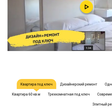
Квартира под ключ
Дизайнерский ремонт
Одн
Квартира 60 кв.м
Трехкомнатная под ключ
Совреме
Элитный ре