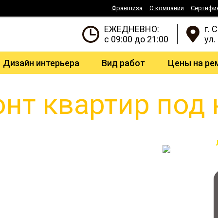
Франшиза
О компании
Сертифи
ЕЖЕДНЕВНО:
г. 
с 09:00 до 21:00
ул.
Дизайн интерьера
Вид работ
Цены на ре
нт квартир под
 Knauf, Tece, Danfoss
подарок
т