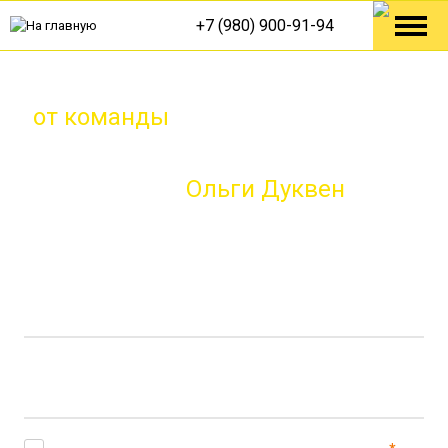
+7 (980) 900-91-94
Дизайн интерьера в Симферополе
от команды
председателя Союза
Дизайнеров и Архитекторов в
Крыму
Ольги Дуквен
Отправь свои контактные данные прямо сейчас и
успей забронировать скидку до окончания акции