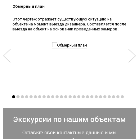
Обмерный план
Пла
Этот чертеж отражает существующую ситуацию на
Разр
объекте на момент выезда дизайнера. Составляется после
коли
выезда на объект на основании проведенных замеров.
мебе
план
расс
внос
выби
друг
вари
Экскурсии по нашим объектам
Оставьте свои контактные данные и мы