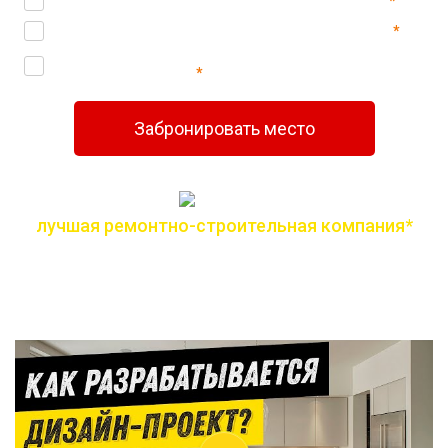
Ознакомлен(а) с
политикой конфиденциальности
*
Согласен(-на) на
обработку персональных данных
*
Согласен(-на) на получение
информационной и
рекламной рассылок
*
Забронировать место
лучшая ремонтно-строительная компания*
по версии всероссийской премии лидер года
Дизайн-проект онлайн в любой точке мира