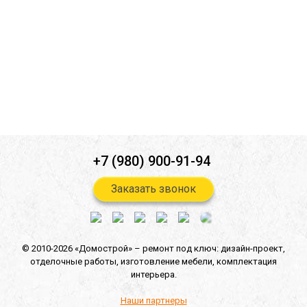
Ознакомлен(а) с
политикой конфиденциальности
*
Согласен(-на) на
обработку персональных данных
*
Согласен(-на) на получение
информационной и рекламной
рассылок
*
Отправить
+7 (980) 900-91-94
Заказать звонок
© 2010-2026 «Домострой» –
ремонт под ключ: дизайн-проект,
отделочные работы,
изготовление мебели,
комплектация
интерьера.
Наши партнеры