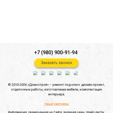
Согласен(-на) на
обработку персональных данных
*
Согласен(-на) на получение
информационной и рекламной
рассылок
*
Отправить
+7 (980) 900-91-94
Заказать звонок
© 2010-2026 «Домострой» –
ремонт под ключ: дизайн-проект,
отделочные работы,
изготовление мебели,
комплектация
интерьера.
Наши партнеры
Информация, размещенная на Сайте, включая цены, прайс-листы,