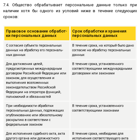
7.4. Общество обрабатывает персональные данные только при
наличии хотя бы одного из условий ниже в течение следующих
сроков:
Пра­во­вое ос­но­ва­ние об­ра­бот­
Срок об­ра­бот­ки и хра­не­ния
ки пер­со­наль­ных данных
пер­со­наль­ных данных
С сог­ла­сия субъ­екта пер­со­наль­ных
В течение срока, на который было дано
данных на об­ра­бот­ку его пер­со­наль­
сог­ла­сие на об­ра­бот­ку пер­со­наль­ных
ных данных
данных
Для достижения целей,
В течение срока, установленного
предусмотренных международным
соответствующими международными
договором Российской Федерации или
договорами или законами
законом, для осуществления и
выполнения возложенных
законодательством Российской
Федерации на оператора функций,
полномочий и обязанностей
При необходимости обработки
В течение срока, установленного
персональных данных, подлежащих
соответствующими законами
опубликованию или обязательному
раскрытию в соответствии с
федеральным законом
Для исполнения судебного акта, акта
В течение срока, необходимо для
другого органа или должностного
исполнения соответствующего акта