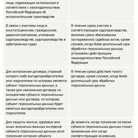
лица, подлежащих исполнению в
соответствии с законодательством
Российской Федерации об
исполнительном производстве
В связи с участием лица в
В течение срока участия в
конституционном, гражданском,
соответствующем судопроизводстве,
административном, уголовном
включая сроки обжалования
судопроизводстве, судопроизводстве в
(оспаривания) судебных актов, кроме
арбитражных судах
случаев, когда более длительный срок
обработки персональных данных
установлен действующим
законодательством Российской
Федерации
Для исполнения договора, стороной
В течение срока действия такого
которого либо выгодоприобретателем
договора, кроме случаев, когда более
или поручителем по которому является
длительный срок обработки
субъект персональных данных, а
персональных данны
также для заключения договора по
инициативе субъекта персональных
данных или договора, по которому
субъект персональных данных будет
являться выгодоприобретателем или
поручителем
Для защиты жизни, здоровья или
До момента, когда получение согласия
иных жизненно важных интересов
субъекта персональных данных станет
субъекта персональных данных, если
возможным или когда
получение согласия субъекта
соответствующие основания,