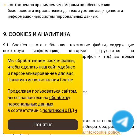
контролем за принимаемыми мерами по обеспечению
безопасности персональных данных и уровня защищенности
информационных систем персональных данных.
9. СOOKIES И АНАЛИТИКА
9.1. Cookies — это небольшие текстовые файлы, содержащие
некоторую информацию, которые загружаются на
пользовательское устройство (ПК, смартфон и т.д.) во время
Мы обрабатываем cookie-файлы,
просмотра веб-страницы.
чтобы сделать наш сайт удобнее
Сайт использует cookie-файлы для:
и персонализированнее для вас.
Политика использования Сookie
корректной работы Сайта
Продолжая пользоваться сайтом,
запоминания пользовательских настроек
вы соглашаетесь на
обработку
аналитики поведения пользователей
персональных данных
улучшения качества сервиса
в соответствии с
политикой о ПДн
.
9.2. Регулирование cookie-файлов осуществляется в соответствии с
Понятно
Политикой использования cookie-файлов Оператора, размещенной
по адресу:
https://simferopol.domastroi.com/info/cookie_policy/
.