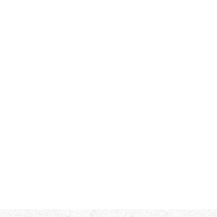
Тип работ
Комментарий к заявке
Ознакомлен(а) с
политикой конфиденциальности
*
Согласен(-на) на
обработку персональных данных
*
Согласен(-на) на получение
информационной и рекламной
рассылок
*
Отправить